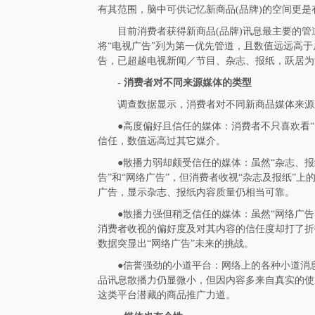
有其范围，脑中可供记忆新商品(品牌)的空间更是
目前消费者获得新商品(品牌)讯息最主要的管
将“电视广告”列为第一优先管道，且数值远远高
告，已超越电视新闻／节目、杂志、报纸，跃居为
-
消费者对不同来源
媒体
的类型
调查数据显示，消费者对不同新商品媒体来源
●高度偏好且信任的媒体：消费者不只喜欢看
信任，数值远高过其它媒介。
●散播力弱却颇受信任的媒体：虽然“杂志、报
告”和“网络广告”，但消费者收视“杂志及报纸”
广告，显示杂志、报纸内容质量仍相当可靠。
●散播力强但稍乏信任的媒体：虽然“网络广告
消费者收视的偏好度及对其内容的信任度却打了折
数据突显出“网络广告”未来的挑战。
●信誉强劲的小道平台：网络上的各种小道消
品讯息散播力仍显微小，但因内容多来自真实的使
这类平台潜藏的商品推广力道。