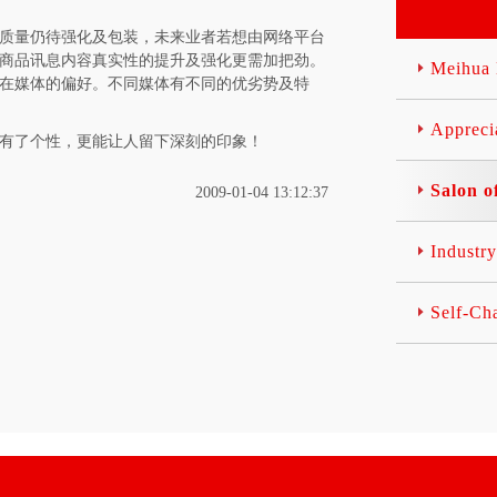
但明年的网络
纸不能调换或
（1）麻醉药
告、机场广告
望比2008年增
同，有七种颜
质量仍待强化及包装，未来业者若想由网络平台
医疗用毒性药
灯箱广告、礼
网络广告业的
单.表格。 (8)
商品讯息内容真实性的提升及强化更需加把劲。
品； （2）
广告，既避免
Meihu
知道一个事实
铜80-400g
的制剂； （
在媒体的偏好。不同媒体有不同的优劣势及特
式的单一，画
华尔街和底特
于高档印刷品。
药品； （4
缺点，又可产
汽车业)的版
于纸盒.纸箱.
品监督管理局
Apprec
效果。 2、
了。今年，金
中.高档印刷。 
有了个性，更能让人留下深刻的印象！
或者禁止生产
路牌、公交车
结构调整以惊
05-400g用
的药品； （
牌、门牌、车
着。如今，我
(10).灰底白版
Salon 
2009-01-04 13:12:37
产的药品。 
牌、安全出口
将广告业加入
上，上白底灰
发布媒介有
显示器背光
衰退而发生彻
类。 (11).白
药可以在卫生
于液晶显示器
名单中。广告
面白，用于中档
Indust
药品监督管理
利于液晶显示
征兆便是网络
2).牛皮纸：60
医学、药学专
有照射光源的
的增长。记住
装.纸箱.文件袋
广告，但不得
景光衬托将更
Self-C
衰退曾让网络
封。 (13).
介发布广告或
种计算机、掌
个轮回。 美国
口纸常见，主
进行以公众为
本电脑、手机
B)的报告显
饰品.工艺品.
传。不得以赠
秤、寻呼机、
出在2001年下降
报价公式及技巧
专业刊物等形
车仪器仪表、
年下降16%。直
察客户实力和
处方药广告
4、工艺礼品
网络广告支出
(2).仔细测
称与该药品的
视的钟表、圣
达到传媒行业
及各种印后.印前
业字号相同的
框、装饰礼品
份——2000
用计算器详细
商标、企业字
灯、玩具等。
风暴中，网络
利。 (4).