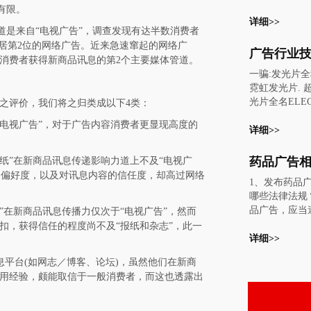
危机带来的阵
有限。
纸：有正度和
告业，经济萧
详细>>
但有上纸.中纸
道是来自“电视广告”，调查发现有达半数消费者
尤其让人体会
价不同(见纸价
于居第2位的网络广告。近来急速窜起的网络广
前，巴克莱银
最常见的名称：
广告行业
消费者获得新商品讯息的第2个主要媒体管道。
来两年美国广
17g正度规格
一骗:发光片全
期：2009年为
票，礼品内包
霓虹发光片. 
010年的增幅
白色。 (2).
光片全名ELEC
之评价，我们将之归类成以下4类：
传统传媒平台
规格：用于联
SCENT简称
风暴的冲击，
种色分：白.红.
“电视广告”，对于广告内容消费者更显现高度的
发光片、电致
详细>>
当其冲，广告
紫色。 (3).有
原理是发光材
7%，电视、
度规格：一面
的粒子在电极
其后，下降幅度
纸”在新商品讯息传递影响力道上不及“电视广
单.表格.便笺
电场作用下，
5%、15%和1
上的偏好度，以及对讯息内容的信任度，却高过网络
张。 (4).书写
1、发布药品
迁，当回到基
市场研究结构
度.正度均有
哪些法律法
率的冷光，即
如此悲观，但
品,以国产纸最多
品广告，应当
”在新商品讯息传播力仅次于“电视广告”，然而
象，这种光没
的：这已经不
纸：60-180
民共和国广告
扣，获得信任的程度尚不及“报纸和杂志”，此一
称为冷光源。
的广告业衰退。
用于中档印刷
人民共和国药
详细>>
发光片是利用
告支出同比下降1
及进口常见。 (
《中华人民共
先进的具备各
年，这一数字也
-60g滚筒纸.
息平台(如网志／博客、论坛)，虽然他们在新商
法实施条例》
被广泛应用的
在这次金融海
用。 (7).无碳纸
用经验，颇能取信于一般消费者，而这也透露出
共和国反不正
光片的应用范
唯一的亮点是
度.正度均有
国家有关法规
告 发光片
管分析师经过
能，分上.中.
药品不得发
广告、动感广