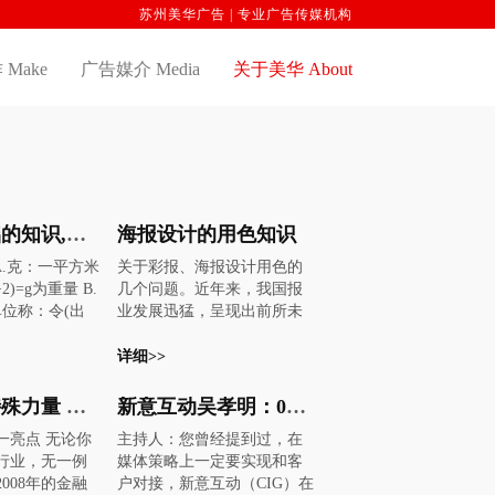
苏州美华广告 | 专业广告传媒机构
Make
广告媒介 Media
关于美华 About
印刷最基础的知识,广告人必备
海报设计的用色知识
A.克：一平方米
关于彩报、海报设计用色的
)=g为重量 B.
几个问题。近年来，我国报
单位称：令(出
业发展迅猛，呈现出前所未
：与平常单位一
有的勃勃生机。报纸数量雨
0公斤，用于算纸
后春笋般增多引发了激烈的
详细>>
规格及名称：A.
市场竞争，而五彩缤纷的彩
规格： (1).正
色报纸更形成一道亮丽的风
广告媒介特殊力量 网络广告为何独善其身
新意互动吴孝明：09年网络广告市场—挑战机遇、审甚乐观
厘米.宽78.7厘
景线。进入读图时代，彩报
一亮点 无论你
主持人：您曾经提到过，在
：长119.4厘米.
以其艳丽的色彩、清晰的图
行业，无一例
媒体策略上一定要实现和客
3).不干胶：长76
片和新颖的内容，赢得了读
008年的金融
户对接，新意互动（CIG）在
米 (4).无碳
者的青睐。然而，由于科技