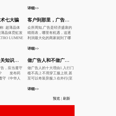
阵寒意。在广
媒介选择上是否有偏向？ 吴
大度的规格，
的进步、竞争的必然和读者
条带来的痛苦
孝明：新意互动（CIG）作为
详细>>
.下纸之分，纸
审美的要求，彩报普及的速
得真切。日
一家网络广告代理公司，我
分类)。B.纸张
度之快让人始料不及，匆匆
行调低了对未
们会根据客户的需求做出媒
 (1).拷贝纸：
出笼的彩报并非都尽如人
技术七大骗
客户到那里，广告人看广告
告支出的预
介选择，我们对媒介没有特
：用于增值税
意。许多报纸虽然运用了色
称: 超薄晶体
众所周知,广告是经济盛衰的
负增长10%，2
别偏向。当然，我们会不断
装，一般是纯
彩手段，却不一定能达到办
超薄晶体霓虹发
晴雨表，哪里有机遇，追逐
仅为1%。每个
把一些新的趋势、技术及行
打字纸：28g正度
报者所期望的客观效果，不
TRO LUMINE
利润最大化的商家就到了哪
都正遭受金融
业演变不断的告诉客户，提
单.表格，有七
少彩报存在色彩运用上的种
EL,中文也称场致
里，跨国广告公司则如影随
其中，报纸首
供给客户新思考方向。对于
黄.兰.绿.淡绿.
种问题，归纳起来，不外乎
发光片。基本
形，喊着：“客户到那里，我
详细>>
支出下降1
一些新的媒介形式，我们也
光纸：35-40g正
四个方面： 一、色彩单一，
料（硫化锌）
们到那里（近几年转变极
杂志和电台紧随
非常乐意提供给我们的客户
有光，用于联
缺少对比 二、不分主次，没
间交流驱动的
大，也在大量吸纳本土客
分别达到15.
做参考。但我们要求在做媒
药品广告相关知识问答
做广告人和不做广告人的十大理由
，为低档印刷纸
有调子 三、纯度过高，缺少
产生激发式跃
户）。”广告公司的演变大致
3%。 尽管其他
介选择时，它是要落地、配
纸：50-100g大
层次 四、用色不当，色不表
广告，应当遵守
做广告人的十大理由1.入行门
态时发出高频
历程是：企业自营——广告
的预测并没有
合、对接客户的需求。总结
，用于低档印刷
意 造成目前彩报用色问题的
规？ 发布药
槛不高;2.不用穿工服上班,甚
电激发光现
掮客——整合代理——企业
有一点是肯定
来说，只要是能够满足客户
。 (5).双胶
原因有许多，主要有以下几
遵守《中华人
至可以奇装异服;3.在外行(至
有温度，故又
外脑，本质上就是带有一定
是一般意义上
需求的媒介对象，我们都愿
g大度.正度均有，
点：一是编辑和电脑操作者
法》、《中华
少在根本不了解情况的家人)
超薄晶体霓虹
的附庸性和寄生性的保姆经
1991年，广
意给客户进行推荐。 主持
品以国产.合资
缺少专业的色彩知识，其业
品管理法》和
心目中,名声还不错;4.可以偶
详细>>
该原理制成的
济。俗话说：“做活不随主，
.9%，2001
人：在做媒体选择或评测
6).新闻纸：55
务素质有待进一步提高；二
和国药品管理
尔很狂,口头NB一把;5.可以接
种突出优点的
是个二百五。”主家怎么安
仅为6.2%。
时，新意互动（CIG）是否有
正度纸.报纸选
是具有色彩学专业知识的美
预览
|
刷新
、《中华人民
触很多行业;6.可以象小资一
电激发光薄.发
排，保姆就怎么干，干活吃
啸中，广告业
固定的指标，用什么方法来
： 40-150g大
术编辑没有发挥重要作用，
当竞争法》及
样生活,象贵族一样憧憬;7.可
围： 1、商业广
饭，天经地义，不少保姆高
网络广告，尽
做选择？ 吴孝明：新意互动
，有直接复写功
出版环节存在美编与岗位需
。 2、什么
以很容易的跳槽;8.可以以比
可用于室内外
手在大家庭里做得好、做得
一系列修正，
（CIG）从两个方面获得监测
下纸， 上中下
要之间的脱节现象；三是从
布广告？
较酷的语言和打扮骗MM;9.有
告、汽车广
久了，还荣升为管家。但另