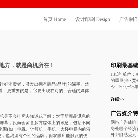
首页 Home
设计印刷 Design
广告制作 
地方，就是商机所在！
1.纸的单位：
的重量(长×宽÷2
讨好消费者，激发出拥有商品(品牌)的渴望。然
令：500张纸
好看，更重要的是，它要出现在对的、合适的媒体
厂规格)C.吨
样1吨=100
详细>>
价。 2.纸的
纸最常见有四种
总是不会排斥去知道或了解；对于新商品讯息的
度纸：长109.2
网络广告成唯
屏幕，反而会留意多方媒体上的讯息，包括不同
米 (2).大度纸
身处哪个经济
来源(如：电视、计算机、手机、大楼电梯内的液
宽88.9厘米 (
外都能感受到2
现，也渴望有个性的品牌，但双眼所能触及的仍
5厘米.宽535厘