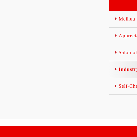
0天时间里，
着。如今，我
的发展目前已
如增加了时效
清理出的违章
将广告业加入
营销阶段。 
息量，但是能
面积达数千平
衰退而发生彻
为29.8% 20
刻的栏目只有
Meihu
千吨。 为了
名单中。广告
告整体市场规模
考》。1993
完成，长永高
征兆便是网络
元人民币(不
创办了中国第
动警车10多台
的增长。记住
字广告)，较20
Apprec
节目《东方时
人次，在现场
衰退曾让网络
9%，增长的
年间，随着《
导交通、保障
个轮回。 美国
运为互联网企
《新闻调查》
拆除行动中，
B)的报告显
Salon 
贡献较大，品
说》等栏目的
封路、堵车或
出在2001年下降
络广告的接受
玉胜这个名字
故。 省高速
年下降16%。直
高，各类视频
锋”、“改革者
人表示，清理
网络广告支出
Indust
面也取得了一定
物”联系在一起
完成后，他们
达到传媒行业
9年中国网络
段 “远方是敞
的发布标准，
份——2000
互联网用户增
模糊的。创业
Self-C
两侧及天桥广
风暴中，网络
网络广告成本
在于从无序中
上档次，使“省
阵地，而传统
利好因素的促
纷乱中探寻规
正成为环境优
重冲击。 事实上，
到全球经济减速
发现新的大陆。”
文化路、环保
TV上周公布的
9年的网络广
月，结束了充
文明形象路”
深营销决策者
现稳定增长的态
的《广东行》
一个看法，即数字
5亿元，相对于
东改革开放的
lmarketin
率预计为29.8
组生活，孙玉
体中受预算削
可能逆市上行
天都是新的”
广告媒介的特