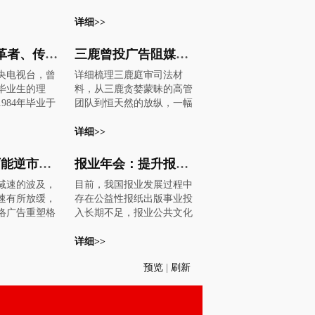
沿线上的33块
格”。但是如何能把这样一句
其中，报纸首
都市报纸。 中国广告协会(C
部被拆除，“省
大白话说得更好听、更漂
详细>>
支出下降1
AA)报刊委员会主任梁勤俭表
更加和谐、规
亮，这便是当下最热闹的价
杂志和电台紧随
示：“在危机中，强者甚至会
长永高速公路
格广告大战。 《羊城晚报》
分别达到15.
变得更强。那些已成功转型
“先锋、改革者、传奇人物”孙玉胜：“放得开”也要“把得住”
三鹿曾投广告阻媒体报道问题奶粉选择短期利益
和黄花机场，
就表示，地产广告想要避免
3%。 尽管其他
为以商业为导向、同时读者
央电视台，曾
详细梳理三鹿庭审司法材
2月建成通车，是
同质化，在同一批广告中脱
的预测并没有
群数量仍在上升的都市报纸
毕业生的理
料，从三鹿贪婪蒙昧的高管
速公路，被称
颖而出，而达到吸引买家的
有一点是肯定
将是赢家，对《广州日报》
984年毕业于
团队到恒天然的放纵，一幅
路。自长沙启动
效果，的确需要多广告人费
是一般意义上
来说尤其如此。” 上述乐观评
玉胜来说，这
百亿级企业一朝崩塌的完整
城市工作以
尽心思，各显神通。 于是人
1991年，广
价源于以下几个因素：首
没有令他欣
图景得以呈现。其中留给中
详细>>
公路成了整治
们终于可以看到，原来价格
.9%，2001
先，尽管中国经济增长急剧
时的电视远没
国商界的反思，远未终结曾
速公路管理局
文章也可以这样地丰富，这
仅为6.2%。
下滑，但没人预计中国经济
的规模和影
经位居中国奶业三强之一的
对公路两侧非
样地五花八门。真可谓是一
新媒体有可能逆市上行 网络广告迎来新转折
报业年会：提升报纸公共文化服务使命“四步走”
啸中，广告业
会出现停滞，甚至步入衰
于经济学出身
三鹿集团，终于要作彻底告
行了重点清
场登峰造极的“价格”大战。
网络广告，尽
退。其结果是，迄今为止广
减速的波及，
目前，我国报业发展过程中
阴差阳错”。
别。伴随三鹿即将破产的消
方坪至黄花机
“抢”眼球：要求发布在最醒
一系列修正，
告业整体支出仍保持稳定，
速有所放缓，
存在公益性报纸出版事业投
时期其实正是中
息，三鹿前董事长田文华也
计33块违章广
目的地方 现象一：低首付，
广告支出仍有
明年将继续增长。 法国阳狮
络广告重塑格
入长期不足，报业公共文化
调整的前夜”，
在2008年最后一天走上了法
28日上午违章广
将首付数字放在最显眼的位
长6%至10%。
集团(Publicis)旗下的媒体广
数据表明，网
服务体系中农村公共文化服
并不知道迎接
庭。同时出庭的，还有三鹿
启动以来，在
置，甚至广告上只有一个数
轮回 我们已经
告投放部门实力传播(ZenithO
目前已进入到
务体系薄弱等现状。如何转
详细>>
将步入黄金发
集团原副总经理王玉良、杭
理局、长永路
字，这成为当下房市广告的
：遭受重创的
ptimedia)预计，2009年全球
段。 受到全球
变这一局面，进一步构建新
。 两三年后，
志奇，三鹿集团原奶事业部
永交警大队的
最流行。 现象二：将首付、
律(注：指美国
广告支出将下降0.2%，其中
预览
|
刷新
及，网络广告
闻出版公共服务体系已成为
成为第一媒
部长吴聚生等。这次全国聚
施工队伍采用
月供数字以及可购买的户型
图永远地改变
北美市场将收缩5.7%，但预
缓，但这也给
报业关注的焦点之一。在年
新闻一线奋战
焦的庭审，勾勒出了一个年
固定、氧割、
大小一目了然放在广告的最
融服务部门的
计中国市场的广告支出仍将
塑格局的机
会的第三分会场，与会嘉宾
感受到了电视
销售额达100多亿元的庞然大
法，在规定的1
显眼处，提醒买家“租房不如
人的速度进行
增长13%。 这将与2008年的
明，网络广告
围绕“新闻出版公共服务体系
生着变化，比
物，在最高潮时刻突然崩塌