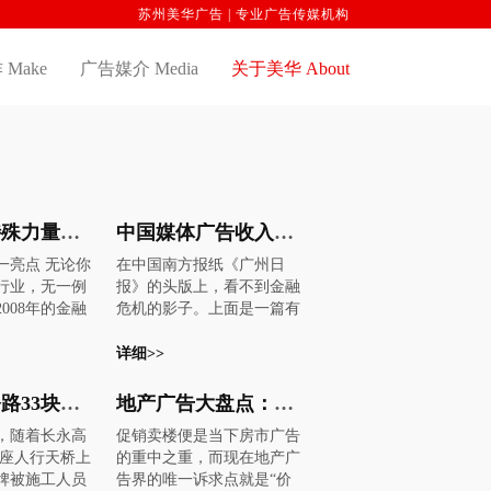
苏州美华广告 | 专业广告传媒机构
Make
广告媒介 Media
关于美华 About
广告媒介特殊力量网络广告为何独善其身
中国媒体广告收入持续增长南方都市报10年转型选题首先考虑市场
一亮点 无论你
在中国南方报纸《广州日
行业，无一例
报》的头版上，看不到金融
008年的金融
危机的影子。上面是一篇有
阵寒意。在广
关当地拳击冠军柳海龙的八
条带来的痛苦
卦故事，旁边是一幅柳海龙
详细>>
得真切。日
格斗姿势的巨幅图片和中国
行调低了对未
电信的一则广告。 随着全球
长永高速公路33块违章广告牌全部拆除 将制订出统一发布标准
地产广告大盘点：现实派+震撼派，谁能吸引你眼球？
告支出的预
经济步入衰退，广告业专家
点，随着长永高
促销卖楼便是当下房市广告
负增长10%，2
认为，报纸可能是受影响最
处一座人行天桥上
的重中之重，而现在地产广
仅为1%。每个
严重的行业之一。但这似乎
牌被施工人员
告界的唯一诉求点就是“价
都正遭受金融
并不适用于这家中国最大的