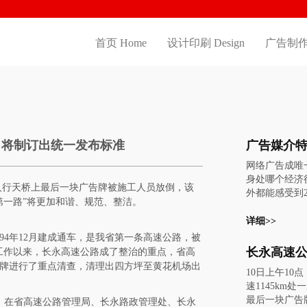
首页 Home
设计印刷 Design
广告制作 
 将制订出统一发布标准
网络广告成唯
身处哪个经济
一座人行天桥上最后一块广告牌被施工人员放倒，该
外都能感受到2
第一路”将更加和谐、规范、整洁。
危机带来的阵
告业，经济萧
详细>>
尤其让人体会
94年12月建成通车，是我省第一条高速公路，被
前，巴克莱银
工作以来，长永高速公路成了整治的重点，省高
来两年美国广
牌进行了重点清查，清理出四方坪至黄花机场出
10日上午10
期：2009年为
速1145km
010年的增幅
最后一块广告
来，在省高速公路管理局、长永路政管理处、长永
传统传媒平台