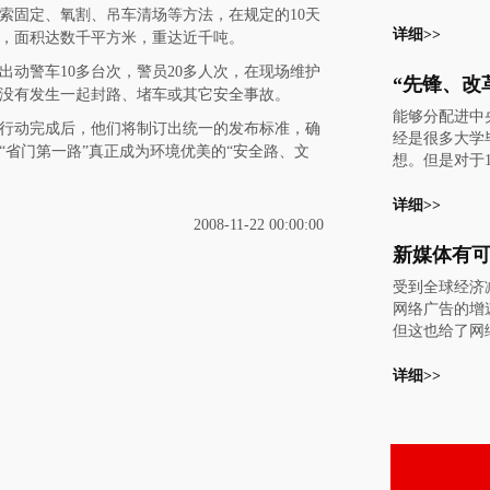
放倒，该公路
索固定、氧割、吊车清场等方法，在规定的10天
风暴的冲击，
违章广告牌全
详细>>
当其冲，广告
，面积达数千平方米，重达近千吨。
门第一路”将
7%，电视、
动警车10多台次，警员20多人次，在现场维护
范、整洁。 
其后，下降幅度
没有发生一起封路、堵车或其它安全事故。
连接长沙市区
5%、15%和1
能够分配进中
于1994年1
市场研究结构
行动完成后，他们将制订出统一的发布标准，确
经是很多大学
我省第一条高
如此悲观，但
“省门第一路”真正成为环境优美的“安全路、文
想。但是对于1
为“省门第一
的：这已经不
吉林大学的孙
创建全国文明
的广告业衰退。
份工作似乎并
详细>>
来，长永高速
告支出同比下降1
2008-11-22 00:00:00
喜。因为，当
的重点，省高
年，这一数字也
有现在这样大
联合相关部门
在这次金融海
响，做电视对
公路标志牌进
唯一的亮点是
受到全球经济
的他来说有点“
查，清理出四
管分析师经过
网络广告的增
然而，“这个
场出口路段共
但明年的网络
但这也给了网
国媒体实力大
告牌。 自8月
望比2008年增
局的机会。有
当时的孙玉胜
告牌清理行动
网络广告业的
络广告的发展
详细>>
他的是一个即
省高速公路管
知道一个事实
了品牌营销阶
展阶段的事业
政管理处、长
华尔街和底特
经济减速的波
电视超越广播
紧密配合下，
汽车业)的版
的增速有所放
体。这时尚在
打桩、挂拉索
了。今年，金
了网络广告重
的孙玉胜虽然
吊车清场等方
结构调整以惊
会。有数据表
新闻在悄然发