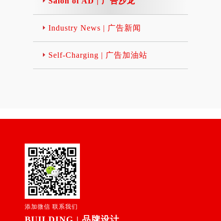
Salon of AD | 广告沙龙
的女人…… 这一
限于单一管道或单一屏
以国产纸最多。 (5).双
上最杰出的平面设计大
中文28级）的标题比起7
司创造的价值。那么评
天，我遇见了酒红女人
幕，反而会留意多方媒
胶纸：60-180g大度.正
师、思想家及设计教育
2级（相当于中文80级）
价一个广告公司行不行
魅力生活馆，瞬间被它
体上的讯息，包括不同
度均有，用于中档印刷
家。半个多世纪以来，
的标题要来得容易阅
的标准不是名声有多
Industry News | 广告新闻
吸引。弘羽尚品“酒红女
平面来源(如：报纸、杂
品以国产.合资及进口常
他在视觉设计方面的建
读。这也就是为什么把
大，美誉度有多高，有
人玲珑温润，那份浓郁
志或传单等)、或不同屏
见。 (6).新闻纸：55-60
树和前卫精神对整个平
文选放在布告栏上．地
多么多么专业，关键是
清澈的酒红，载着那华
幕来源(如：电视、计算
g滚筒纸.正度纸.报纸选
面设计领域而言，影响
Self-Charging | 广告加油站
板上．或是做成幻灯片
看它赚钱了没有，赚了
丽而芳香的液体。我想
机、手机、大楼电梯内
用。 (7).无碳纸： 40-15
巨大而深远。 保罗·兰
来评断是错误的。审核
多少钱。 广告公司的运
起一位评酒师的话：“像
的液晶屏幕等)。虽然消
0g大度.正度均有，有直
德1914年生于纽约的布
一张广告前，应该拿在
营在于积累。有两类资
长发美女窈窕的背影，
费者乐见有愈多创新的
接复写功能，分上.中.下
鲁克林，1929-1932年
手上或者是贴在出版物
源很重要：一是公司人
微风轻轻地飘起她丝绒
商品出现，也渴望有个
纸， 上中下纸不能调换
（15-18岁）期间就学于
版面上看。报纸上7磅字
力资源，即是否带出一
的裙角，远处有柔柔的
性的品牌，但双眼所能
或翻用，纸价不同，有
纽约普拉特学院（Pratt I
以下的字请准备挨骂。
帮专业、敢打硬仗的团
音乐演奏着……后来我
触及的仍有其范围，脑
七种颜色，常用于联单.
nstitute）学习设计，193
平面技巧（五、文案内
队，遵从于公司的文化
才知道，酒红女人，就
中可供记忆新商品(品
表格。 (8).铜版纸： A.
2-1933年（18-19岁）转
容）内容: 文案内容──
理念，忠诚于公司；二
是那琼浆玉液中提取的
牌)的空间更是有限。
双铜80-400g正度.大度
到纽约的帕森斯设计学
为什么文案内容很重要?
是客户资源，即有一帮
精灵。 广州纯粹文化传
目前消费者获得新商品
均有，用于高档印刷
院（Parsons School of D
十个人当中只有一个人
对你认可的客户。有一
播有限公司能为您提供
(品牌)讯息最主要的管
品。 B.单铜：用于纸盒.
esign）学习。1933-1934
会阅读一般广告的内
帮关系稳定、认可相信
完善的影视一条龙服
道是来自“电视广告”，
纸箱.手挽袋.药盒等中.
年（19-20岁）到纽约艺
文。但有十分之一很可
你的客户是一笔宝贵财
务，包括：影视策划、
调查发现有达半数消费
高档印刷。 (9).亚粉
术学生联盟（Art Studen
能就是一百万人，一百
富，是一个公司能否成
文案脚本撰写、影视拍
者将“电视广告”列为第
纸：105-400g用于雅观.
t League）进修设计，师
万个目标对象。你的标
功的核心因素。 广告公
摄、广告拍摄、广告制
一优先管道，且数值远
高档彩印。 (10).灰底白
从德国杰出的设计家乔
题和图片必须使他们上
司管理运营有几大要
作、专题片制作、后期
远高于居第2位的网络广
版纸：200g以上，上白
治·格罗兹（George Gros
钩。而你的文案一定要
素：人才、产品、机
添加微信 联系我们
制作、后期剪辑、三维
告。近来急速窜起的网
底灰，用于包装类。 (1
z），在此期间，学习了
能抓住他们。文案内容
制、品牌、资金，缺一
BUILDING | 品牌设计
包装、三维动画、后期
络广告，已超越电视新