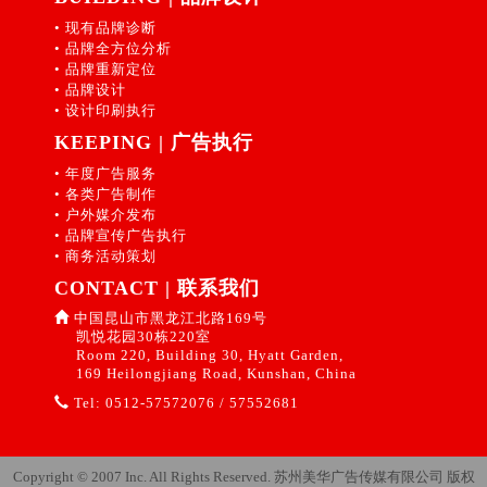
1).白卡纸：200g，双面
比较实质性的设计内
──让自己激动！不妨运
不可。有一帮专业敬业
包装、Flash多媒体制
闻／节目、杂志、报
白，用于中档包装类。
容，接触了大量的欧洲
用自我催眠的方法。告
的人组成的团队，良性
• 现有品牌诊断
作、MTV制作、配音配
纸，跃居为消费者获得
(12).牛皮纸：60-200g，
设计刊物，在意识形态
诉自己芬必得的药丸是
运行的激励机制，定位
• 品牌全方位分析
乐、平面摄影、平面设
新商品讯息的第2个主要
用于包装.纸箱.文件袋.
上受到欧洲功能主义设
• 品牌重新定位
世界上最好的药丸，是
精确、品质过硬的产
计、网站制作等全方位
媒体管道。 - 消费者对
档案袋.信封。 (13).特种
计思潮的影响，对国际
• 品牌设计
其他牌子都比不上的。
品，业界内外口碑皆佳
服务。 品：红酒女人，
不同来源媒体的类型 调
纸：一般以进口纸常
设计运动有了较深刻的
• 设计印刷执行
这种方法可以在很短的
的企业品牌，适当的资
品味人生 红酒的神
查数据显示，消费者对
见，主要用于封面.装饰
了解，从而使其思想站
时间之内就产生很棒的
金支持。最关键的是
KEEPING | 广告执行
奇，许是因为它饱含了
不同新商品媒体来源之
品.工艺品.精品等印刷。
在了当时美国设计家的
效果。让自己感到兴
人，因为所有的东西要
鲜活的生命原汁、蕴藏
评价，我们将之归类成
• 年度广告服务
3报价公式及技巧：(1).
前列。1937年，23岁的
奋！激动！告诉自己你
靠人来运作。 广告公司
了深厚的历史内涵、绵
以下4类： ●高度偏好且
• 各类广告制作
认真观察客户实力和客
兰德开始了自己的平面
手上有的是自人类登陆
不仅是在竞争客户，同
延了高尚的文化积累。
信任的媒体：消费者不
• 户外媒介发布
户印刷样。 (2).仔细测
设计职业生涯，不久便
月球以来最轰动的新
时也在竞争人才。优秀
品着红酒，感受着欢
只喜欢看“电视广告”，
• 品牌宣传广告执行
量样品规格和纸质及各
成为“君子——冠”（Esq
闻。记住，狂热情绪像
专业的员工那里都需要
乐，沉醉于神秘，自然
对于广告内容消费者更
• 商务活动策划
种印后.印前工序。 (3).
uire Coronet）广告公司
麻疹一样会传染，可以
都喜欢。关键是要搭建
是人生难得的美妙意
显现高度的信任，数值
用计算器详细计算成本
的艺术指导，为《老
CONTACT | 联系我们
由演讲者散播听众，由
一个好的平台，筑巢引
境。 我喜欢细细品
远高过其它媒介。 ●散
和盈利。 (4).报价采用
爷》（Esquire）、《服
作者传给读者。然后开
凤，让员工有一个能发
中国昆山市黑龙江北路169号
味红酒，听着酒汁与杯
播力弱却颇受信任的媒
双关语，价不高(指不高
装艺术》（Apparel Art
始下笔。快速而努力地
挥自己潜能的空间，使
凯悦花园30栋220室
体的碰撞，凝视着玫瑰
体：虽然“杂志、报
出客户心理价)价不低
s）等著名的服装艺术杂
写。就好像你要赶搭飞
自己的价值达到体现，
Room 220, Building 30, Hyatt Garden,
色的酒汁流淌，深深地
纸”在新商品讯息传递影
(指低出同行价)。 (5).讲
志做封面设计，并取得
169 Heilongjiang Road, Kunshan, China
机那样拼命地写，就好
有时比钱更重要。 广告
吸一口淡淡的芬芳，再
响力道上不及“电视广
价是指与客户协商报出
了成功。之后兰德一直
像你必须在五分钟之内
公司的老总很重要的一
Tel: 0512-57572076 / 57552681
轻轻地啜上一小口，细
告”和“网络广告”，但消
价的理和据。 如：选用
担任纽约著名的威廉温
把所有的想法写下来否
个能力就是如何招到优
细地感受那层出不穷的
费者收视“杂志及报
纸张大小，纸质好与
特劳布广告代理公司
则就永远再也想不起来
秀的员工，把他放到合
滋味……这时，你会觉
纸”上的偏好度，以及对
坏， 胶片国产和进口，
（William H. Weintraub
那样急迫地写。可能刚
适的位置上，培养他上
得红酒是一首浪漫的
讯息内容的信任度，却
Copyright © 2007 Inc. All Rights Reserved. 苏州美华广告传媒有限公司 版权
印刷质量， 交货时间，
Advertising Agency）的
开始写的几段听起来有
道，最后是怎么样留