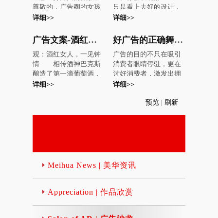
美国妇女杂志中，有三
告的，一个是做保险
尊敬的，广告圈的女孩
长109.2厘米.宽78.7厘米
了美国，刺激了美国现
分之一的广告用反白
的。 笔者经营一个广告
也被称为“铁女人”，其
详细>>
详细>>
(2).大度纸：长119.4厘
代主义平面设计的发
字。除非大家商量好了
公司达十年之久，现把
实她们也有很温柔的一
米.宽88.9厘米 (3).不干
展，于是出现了美国最
一起用反白字，那么也
自己的感受写下来与大
面，总之做广告的女
胶：长765厘米.宽535厘
早的现代平面设计队
广告文案-酒红女人
好广告的正确舞台！消费者眼睛注目的地方，就是商机所在！
许可以很快改变习惯。
家共同分享。 一、广告
人，因为认真而会更美
米 (4).无碳纸：有正度
伍。这些美国设计师在
但更可怕的是我们现在
公司间的竞争是管理的
观：酒红女人，一见钟
广告的目的不只在吸引
丽！
和大度的规格，但有上
欧洲现代主义基础上从
的报纸反白字印刷效果
竞争 广告公司之间的竞
情 相传酒神巴克斯
消费者眼睛停驻，更在
纸.中纸.下纸之分，纸价
事平面设计，逐渐有了
很差。字体艺术──大有
争是老板与老板之间的
酿造了第一滴葡萄酒，
讨好消费者，激发出拥
不同(见纸价分类)。B.
自己独特的风格特点，
大的问题，小有小的麻
竞争，是管理能力的竞
成千上万的女性崇拜得
有商品(品牌)的渴望。
详细>>
详细>>
纸张最常见的名称：
并形成了所谓的“纽约平
烦另一种会降低阅读率
争，是综合实力的竞
几近疯狂。每当酒神出
然而，一个新商品(品
(1).拷贝纸：17g正度规
面设计派”。[1]纽约平
的常见技巧就是标题使
争。很多老板业务能
预览
|
刷新
游，神女相伴，酒香载
牌)要引人注意，除了广
格：用于增值税票，礼
面设计派的出现使得美
用超大字体另一种会降
力、公关能力很强，管
舞，落下一路迷醉。
告要好看，更重要的
品内包装，一般是纯白
国平面设计风格得以确
低阅读率的常见技巧就
理能力很弱。自己做事
1788年澳洲新西兰种
是，它要出现在对的、
色。 (2).打字纸：28g正
立，与欧洲的现代主
是标题使用超小字体另
可以，带一帮人就不行
下了第一棵葡萄树的那
合适的媒体平台，而且
度规格：用于联单.表
义、国际主义平面设计
一种会降低阅读率的常
了。还有些搞设计技术
天起，或许我已与它结
是令消费者相信的媒体
格，有七种色分：白.红.
风格相得益彰、互为补
见技巧就是标题使用小
出生的，是个设计高
缘。 从此，说不清
平台。 - 电视广告影响
黄.兰.绿.淡绿.紫色。
充。艺术天赋极高的保
字体另一种会降低阅读
手，创业带人就差了，
是那迷人的色彩、还是
力仍最为强大 对于新商
(3).有光纸：35-40g正度
罗·兰德是美国“纽约平
Meihua News | 美华资讯
率的常见技巧就是标题
小打小闹可以，到一定
清醇的酒香；是那绵长
品，虽然并非每个人都
规格：一面有光，用于
面设计派”最重要的奠基
使用超小字体除非你的
规模或行业竞争激烈到
的回味、还是手托酒杯
渴望拥有，但总是不会
联单.表格.便笺，为低档
人之一。 2、保罗·兰德
特别的需要 字体艺术─
一定程度就落在后面
轻轻晃动的优雅……神
排斥去知道或了解；对
Appreciation | 作品欣赏
印刷纸张。 (4).书写
简介 保罗·兰德（Paul R
─大小与距离有关在眼
了。 广告公司评价一个
秘，高贵，浪漫的气
于新商品讯息的获得来
纸：50-100g大度.正度
and，1914-1996，见图
睛离读物约半臂长度的
员工是否优秀的惟一标
息，女人的红酒，酒红
源，消费者更不再仅局
均有，用于低档印刷品,
1）是当今美国乃至世界
情形下，24级（相当于
准就是他的业绩，给公