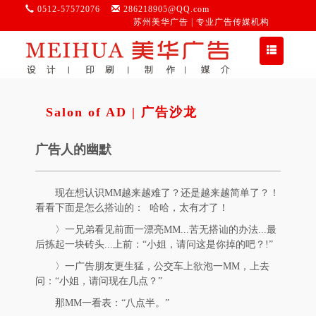
0512-57572076
286218905@QQ.com
苏州美华广告 | 专业广告传媒机构
切
换
导
航
Salon of AD | 广告沙龙
广告人的幽默
现在想认识MM越来越难了？还是越来越简单了？！
看看下面是怎么搭讪的： 哈哈，太有才了！
〉一兄弟看见前面一漂亮MM...苦无搭讪的办法...最
后拣起一块砖头...上前：“小姐，请问这是你掉的吧？!”
〉一广告朋友更生猛，公交车上欲泡一MM，上去
问：“小姐，请问现在几点？”
那MM一看表：“八点半。”