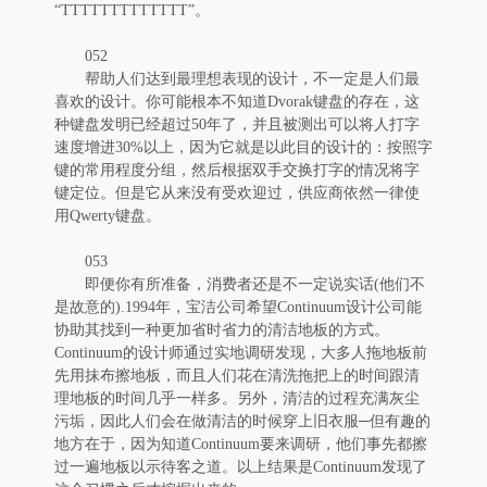
“TTTTTTTTTTTTT”。
052
帮助人们达到最理想表现的设计，不一定是人们最
喜欢的设计。你可能根本不知道Dvorak键盘的存在，这
种键盘发明已经超过50年了，并且被测出可以将人打字
速度增进30%以上，因为它就是以此目的设计的：按照字
键的常用程度分组，然后根据双手交换打字的情况将字
键定位。但是它从来没有受欢迎过，供应商依然一律使
用Qwerty键盘。
053
即便你有所准备，消费者还是不一定说实话(他们不
是故意的).1994年，宝洁公司希望Continuum设计公司能
协助其找到一种更加省时省力的清洁地板的方式。
Continuum的设计师通过实地调研发现，大多人拖地板前
先用抹布擦地板，而且人们花在清洗拖把上的时间跟清
理地板的时间几乎一样多。另外，清洁的过程充满灰尘
污垢，因此人们会在做清洁的时候穿上旧衣服─但有趣的
地方在于，因为知道Continuum要来调研，他们事先都擦
过一遍地板以示待客之道。以上结果是Continuum发现了