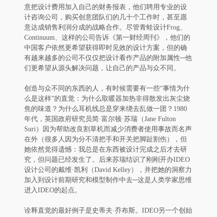
意把设计费用加入自己的财务报表，他们聘用专业的设
计咨询公司，购买创意团队们的几十个工作时，甚至愿
意达成销售利润分成的战略合作。尽管青蛙设计Frog、
Continuum、这样的公司告诉《第一财经周刊》，他们的
中国客户依然更希望获得即时见效的设计方案，但的确
有越来越多的公司不仅仅把设计看作产品的附加属性─他
们更希望从源头解决问题，让自己的产品与众不同。
创造与众不同的东西的人，有时候需要有一些“事情为什
么是这样”的直觉：为什么取暖器加热非得散发出灰尘烧
焦的味道？为什么耳机线总是穿来绕去乱做一团？1980
年代，英国政府研究员简·富尔顿·苏瑞（Jane Fulton
Suri）因为帮助改良割草机而减少消费者使用事故而名声
在外（很多人因为分不清把手和开关把脚趾割伤），但
她依然觉得遗憾：我总是在东西被设计完成之后才去研
究，但问题已经发生了。后来苏瑞结识了刚刚开办IDEO
设计公司的戴维·凯利（David Kelley），并把她的洞察力
加入到设计前期研究和模型制作中去─这是人类学家思维
进入IDEO的起点。
诠释直觉的最好例子是史蒂夫·乔布斯。IDEO另一个创始