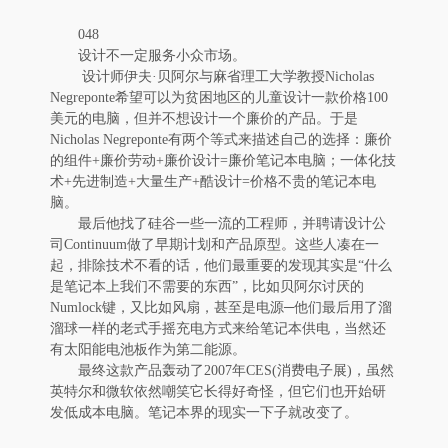
048
设计不一定服务小众市场。
设计师伊夫·贝阿尔与麻省理工大学教授Nicholas
Negreponte希望可以为贫困地区的儿童设计一款价格100
美元的电脑，但并不想设计一个廉价的产品。于是
Nicholas Negreponte有两个等式来描述自己的选择：廉价
的组件+廉价劳动+廉价设计=廉价笔记本电脑；一体化技
术+先进制造+大量生产+酷设计=价格不贵的笔记本电
脑。
最后他找了硅谷一些一流的工程师，并聘请设计公
司Continuum做了早期计划和产品原型。这些人凑在一
起，排除技术不看的话，他们最重要的发现其实是“什么
是笔记本上我们不需要的东西”，比如贝阿尔讨厌的
Numlock键，又比如风扇，甚至是电源─他们最后用了溜
溜球一样的老式手摇充电方式来给笔记本供电，当然还
有太阳能电池板作为第二能源。
最终这款产品轰动了2007年CES(消费电子展)，虽然
英特尔和微软依然嘲笑它长得好奇怪，但它们也开始研
发低成本电脑。笔记本界的现实一下子就改变了。