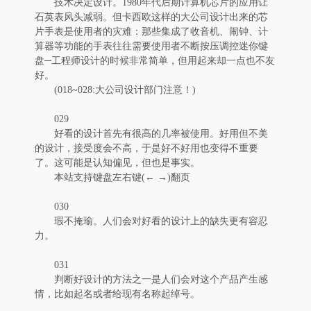
技术决定设计。1980年代后期计算机芯片的应用让
石英表风头减弱。但卡西欧这样的大公司设计出来的芯
片手表是使用者的灾难：那些集成了收音机、闹钟、计
算器等功能的手表往往需要使用者不断按压调控迷你键
盘─工程师设计的时候非常简单，但用起来却一点也不友
好。
(018~028:大公司设计部门注意！)
029
好看的设计首先有很高的几率被使用。好用但不美
的设计，接受度会不高，于是好不好用也变得不重要
了。这可能是认知偏见，但也是事实。
本站支持键盘左右键(← →)翻页
030
瑕不掩瑜。人们会对好看的设计上的缺失更有容忍
力。
031
判断好设计的方法之一是人们会对这个产品产生感
情，比如起名或者给现有名称起绰号。