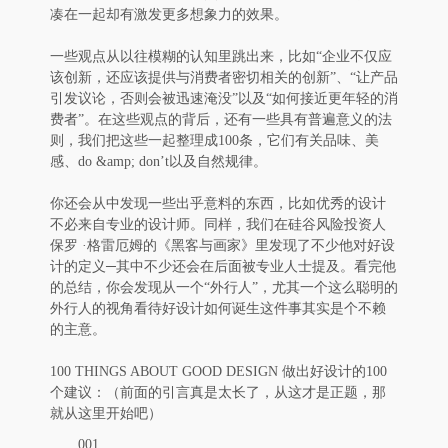
凑在一起却有激发更多想象力的效果。
一些观点从以往模糊的认知里跳出来，比如“企业不仅应
该创新，还应该提供与消费者密切相关的创新”、“让产品
引发议论，否则会被迅速淹没”以及“如何接近更年轻的消
费者”。在这些观点的背后，还有一些具有普遍意义的法
则，我们把这些一起整理成100条，它们有关品味、美
感、do &amp; don’t以及自然规律。
你还会从中发现一些出乎意料的东西，比如优秀的设计
不必来自专业的设计师。同样，我们在硅谷风险投资人
保罗 ·格雷厄姆的《黑客与画家》里发现了不少他对好设
计的定义─其中不少还会在后面被专业人士提及。看完他
的总结，你会发现从一个“外行人”，尤其一个这么聪明的
外行人的视角看待好设计如何诞生这件事其实是个不赖
的主意。
100 THINGS ABOUT GOOD DESIGN 做出好设计的100
个建议：（前面的引言真是太长了，从这才是正题，那
就从这里开始吧）
001