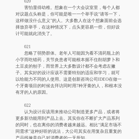
020
害怕显得幼稚。想象在一个大会议室里，每个人都
对议题点头称是，你可能是唯一一个举手说“请等一下，
这样做没什么意义”的人。大多数人在这个想象面前会选
择放弃举手，在这种情况下，点头更容易一些，但好设
计可能就此消失了。
021
忽略了弱势群体。老年人可能因为看不清药瓶上的
小字而吃错药，关节炎患者可能根本握不住削胡萝卜和
土豆皮的刨子，而世界上大多数设计都不会考虑左撇
子。其实好的设计应该不需要特别的适应和学习，就可
以给能力不同的人使用。这是创新咨询公司IDEO在做一
个牙膏项目的时候去拜访同时用7种牙膏的人，和根本没
有牙的人的原因。
022
认为设计应该用来推动公司制造更多产品，或者将
更多新功能用到产品上去。其实你在不断扩大产品系列
的同时，也在离你的消费者越来越远。相比“满足市场不
同需求”这种好听的说法，大公司其实在用复杂且重复的
产品线掩盖自己对消费者的一无所知。