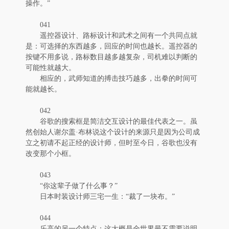
操作。”
041
遥控器设计、路标设计和武术之间有一个共同点就
是：可选择的东西越多，回应的时间也越长。遥控器的
按键不用多说，路标数目越多越复杂，司机难以判断的
可能性就越大。
相应的，武师知道的搏击技巧越多，出拳的时间可
能就越长。
042
谷歌的搜索框是简洁交互设计的最佳代表之一。虽
然创始人谢尔盖·布林说这个设计的来源只是因为公司成
立之初请不起正经的设计师，但时至今日，谷歌也没有
改变那个小框。
043
“你这辈子做了什么事？”
日本时装设计师三宅一生：“裁了一块布。”
044
乐高的另一个特点：这大概是全世界最不需要说明