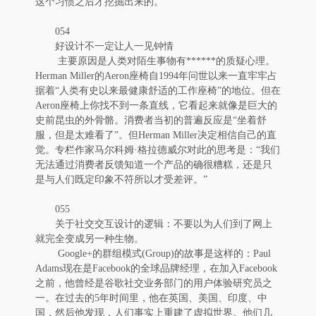
这个习惯之后才挖掘出来的。
054
好设计不一定让人一见钟情
主要原因是人类对陌生事物有******的质疑心理。
Herman Miller的Aeron座椅自1994年问世以来一直牢牢占
据着“人类有史以来最健康舒适的工作座椅”的地位。但在
Aeron座椅上你找不到一条直线，它看起来就像是巨大的
史前昆虫的外骨骼。消费者当初的普遍反应是“坐着舒
服，但是太难看了”。但Herman Miller决定相信自己的直
觉。专栏作家马尔科姆·格拉德威尔对此的思考是：“我们
无法通过消费者反馈知道一个产品的确很糟糕，还是只
是与人们既定印象不符所以才受差评。”
055
关于社交交互设计的逻辑：不要以为人们到了网上
就完全变成另一种生物。
Google+的群组模式(Group)的故事是这样的：Paul
Adams现在是Facebook的全球品牌经理，在加入Facebook
之前，他曾经是谷歌社交业务部门的用户体验研究员之
一。在过去的5年时间里，他在英国、美国、印度、中
国，然后他发现，人们事实上重建了虚拟世界。他们几