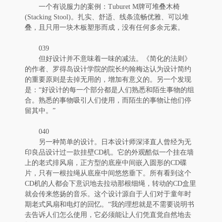
一个有说服力的案例：Tuburet M牌可堆叠木椅
(Stacking Stool)。扎实、舒适、线条流畅优雅、可以堆
叠，且只用一块木板塑形而成，没有任何多余元素。
039
但好设计并不意味着一味的减法。《简化的法则》
的作者、罗得岛设计学院的院长约翰梅达认为设计简约
的重要原则是去掉无用的，增加有意义的。另一个发现
是：“好设计的每一个部分都是人们熟悉和陌生事物的组
合。熟悉的事物吸引人们使用，而陌生的事物让他们停
留其中。”
040
另一种简单的设计。日本设计师深泽直人曾经为无
印良品设计过一款挂壁CD机。它的外观酷似一个挂在墙
上的老式排风扇，正方型的底座中间嵌入圆形的CD碟
片，只有一根拉绳从底座中间悠悠垂下。所有看到这个
CD机的人都会下意识地去拉动那根细绳，转动的CD盒里
就会传来悠扬的音乐。这个设计源自于人们对于童年时
期老式风扇和电灯的回忆。“我的理想就是不需要说明书
去告诉人们怎么使用，它必须能让人们凭直觉自然地去