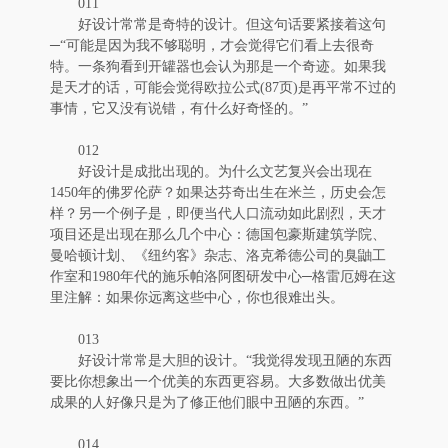
011
好设计常常是奇特的设计。但这句话要紧接着这句
─“可能是因为我不够聪明，才会觉得它们看上去很奇
特。一条狗看到开罐器也会认为那是一个奇迹。如果我
是天才的话，可能会觉得欧拉公式(87页)是再平常不过的
事情，它又没有说错，有什么好奇怪的。”
012
好设计是成批出现的。为什么文艺复兴会出现在
1450年的佛罗伦萨？如果达芬奇出生在米兰，历史会怎
样？另一个例子是，即便当代人口流动如此剧烈，天才
项目还是出现在那么几个中心：德国包豪斯建筑学院、
曼哈顿计划、《纽约客》杂志、洛克希德公司的臭鼬工
作室和1980年代的施乐帕洛阿图研发中心─格雷厄姆在这
里注解：如果你远离这些中心，你也很难出头。
013
好设计常常是大胆的设计。“我觉得发现丑陋的东西
要比你想象出一个优美的东西更容易。大多数做出优美
成果的人好像只是为了修正他们眼中丑陋的东西。”
014