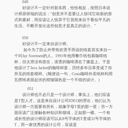
049
好设计不一定针对新东西，恰恰相反，按照日本设
计师原研哉的说法：“创意并不是要让人惊诧它崭新的形
式和素材，而应该让人惊异于它居然来自于看似平凡的
生活。不断开发出这些创意才是真正的设计。”
050
好设计不一定来自设计师。
如今为了防止外带热饮烫手而设的纸套其实来自一
个叫Jay Sorensen的人。1991年他用餐巾纸包着咖啡纸
杯，但太滑没有抓住，滚烫的咖啡洒在了膝盖上。于是
他设计了Java Jacket的咖啡杯套，历经多年沿革变成了你
所见的纸套模样。(顺便说一句，Costa咖啡外卖纸杯利用
瓦楞纸表面起伏的褶皱隔热是一个不错的设计。)
051
设计师也不必只是一个设计师，事实上，他们应该
是T型人才。这是来自设计公司IDEO的理论，他们认为
设计师一方面要有所长，就像字母T里的那一竖；另一方
面应该广泛接触各种知识和领域，正如那一横。一个有
成长性的设计师应该可以从8号字体的T变成32号字体的
T，而一家优秀的设计公司，应该是