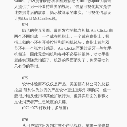
values。用友好的图形界面梳理信息的Inforgraphic为普通
人提供了另一种看待世界的视角。“信息可视化其实是讲
述数据背后的故事，揭示被遮蔽的事实。”可视化信息设
计师David McCandless说。
074
隐形的交互界面。最新发布的概念相机 Air Clicker由
两个环圈组成，一个戴在拇指上，一个戴在食指上，拇
指上戴的小环有开关按钮和照相机镜头，食指上戴的双
节环有一个张力传感器。Air Clicker再通过蓝牙与智能手
机相连，因此无需相机和各种不必要的组件，动动手指
就能实现随意拍照了。机器的界面消失了，你需要动的
只有你的手指。
075
设计体验而不仅仅是产品。美国德布林公司的总裁
拉里·凯利认为肤浅的产品设计更注重吸引和购买，但一
般很少顾及使用和其他扩展行为。但其实后面的步骤才
是让消费者产生忠诚度的关键。
(072~075:好设计，多维度)
076
从用户需求出发制定整个产品战略。苹果一度也是