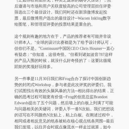
（正如你在前图所见，种类之庞杂的确令人惊讶），然
后邀请与市场和用户关联度较高的公司管理层担任评委
筛选出三个最佳设计。我们同时还在新浪微博发起投
票，最后微博用户选出的最佳设计─Wacom Inkling数字
绘图笔，和管理层评委的投票结果是重合的。
这个规则有趣的地方在于，产品的推荐者有可能并非设
计师本人。“全球的设计比赛都是为了给予设计师认可，
但你们不是。”Continuum中国区CEO Chris Hosmer一直心
有疑虑：“你知道，这很奇怪。”但看到诸如波音787这样
的产品入围的时候，就没什么好奇怪的了：这要比循规
蹈矩的奖项好玩得多。
另一件事是11月30日我们和Frog合办了探讨中国创新趋
势的封闭式Workshop，参与者是此次评奖的评委们。我
们试图找出有效的头脑风暴的方法─相比得出的结果，正
确的思考过程可能更有价值─Frog的创意总监Brandon
Edwards提出了五个问题，然后墙上的白板上列满了可能
与问题相关的关键词，评委人手一沓N次贴。我们把想说
的话写在不同颜色N次贴上，粘上白板。在阐述过程中，
相同或者相反意见的纸条被粘在核心观点纸条周围─最后
我们发现，以往开会时观点像流水一样走过就算，如今