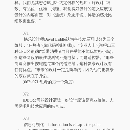
样。我们尤其想忽略那种约定俗称的规矩：好设计=细
致、有品位、优雅、拘谨。我觉得好设计的定义应该视
设计的内容而定，对《连线》杂志来说，鲜活的感觉比
细致更重要。”
071
施乐设计师David Liddle认为科技发展可以分为三个
阶段：“狂热者”(靠代码控制电脑)、“专业人士”(说得出三
种CPU区别)和“普通消费者”(只在乎能不能玩愤怒小鸟)。
但这些阶段的最佳观测物不是电脑，而是遥控器。“那些
制造商推出按键超过30个的遥控器，这种复杂设计没有
任何优点。”未来的设计一定是简单的，因为他们把复杂
的东西藏在了身后。
(062~071:思考的另一个角度)
072
IDEO公司的设计逻辑：好设计应该是商业价值、人
类需求和技术应用的结合点。
073
信息可视化。Information is cheap，the point