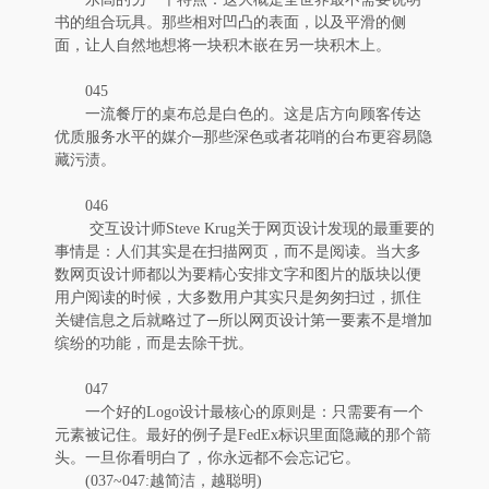
书的组合玩具。那些相对凹凸的表面，以及平滑的侧
面，让人自然地想将一块积木嵌在另一块积木上。
045
一流餐厅的桌布总是白色的。这是店方向顾客传达
优质服务水平的媒介─那些深色或者花哨的台布更容易隐
藏污渍。
046
交互设计师Steve Krug关于网页设计发现的最重要的
事情是：人们其实是在扫描网页，而不是阅读。当大多
数网页设计师都以为要精心安排文字和图片的版块以便
用户阅读的时候，大多数用户其实只是匆匆扫过，抓住
关键信息之后就略过了─所以网页设计第一要素不是增加
缤纷的功能，而是去除干扰。
047
一个好的Logo设计最核心的原则是：只需要有一个
元素被记住。最好的例子是FedEx标识里面隐藏的那个箭
头。一旦你看明白了，你永远都不会忘记它。
(037~047:越简洁，越聪明)