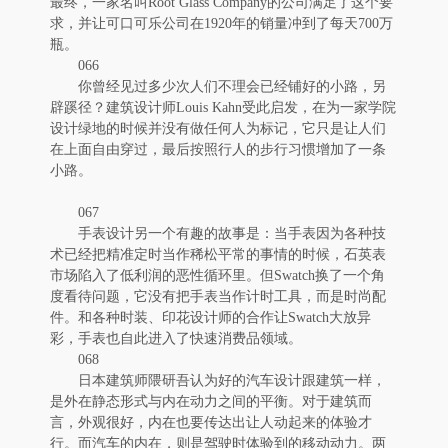
最终，一家名叫Root Glass Company的公司满足了这个要
求，并让可口可乐公司在1920年的销量冲到了每天700万
瓶。
066
你曾经见过多少次人们不理会已经铺好的小路，另
辟蹊径？建筑设计师Louis Kahn受此启发，在为一家学院
设计绿地的时候并没有做任何人为标记，它只是让人们
在上面自由穿过，最后按照行人的步行习惯增加了一条
小路。
067
手表设计另一个有趣的故事是：当手表因为各种技
术已经把精准定时当作稀松平常的事情的时候，石英表
市场陷入了低利润的恶性循环里。但Swatch换了一个角
度看待问题，它没有把手表当作计时工具，而是时尚配
件。和各种时装、印花设计师的合作让Swatch大放异
彩，手表也自此进入了快速消费品领域。
068
日本建筑师隈研吾认为好的汽车设计跟建筑一样，
是外在静态形式与内在动力之间的平衡。对于建筑而
言，外观很好，内在也要传达出让人动起来的体验才
行。而汽车的内在，则是驾驶时体验到的移动动力。两