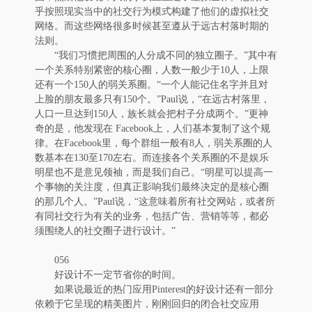
乎按照现实当中的社交行为模式构建了他们的虚拟社交
网络。而这些网络很多时候甚至遵从于远古村落时期的
法则。
“我们习惯把周围的人分成不同的独立圈子。”其中有
一个关系特别紧密的核心圈，人数一般少于10人，上限
还有一个150人的弱关系圈。“一个人能记住名字并且对
上脸的朋友最多只有150个。”Paul说，“在远古村落里，
人口一旦达到150人，族长就会把村子分成两个。”更神
奇的是，他发现在 Facebook上，人们基本复制了这个规
律。在Facebook里，每个群组一般有8人，弱关系圈的人
数基本在130至170左右。而连接各个关系圈的不是娱乐
明星也不是意见领袖，而是我们自己。“明星可以提高一
个事物的关注度，但真正影响我们最终决定的是核心圈
的那几个人。”Paul说，“这意味着所有社交网站，或者所
有同社交行为有关的业务，包括广告、营销等等，都必
须围绕人的社交圈子进行设计。”
056
好设计不一定节省你的时间。
如果说最近的热门应用Pinterest的好设计还有一部分
依赖于它呈现的精美图片，刚刚回归的闭合社交应用