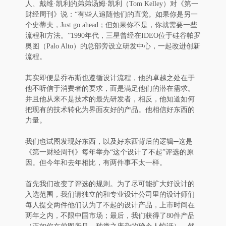
人、戴维·凯利的弟弟汤姆·凯利（Tom Kelley）对《第一
财经周刊》说：“有些人追随他们的直觉。如果你是另一
个史蒂夫，Just go ahead；但如果你不是，你就需要一些
流程和方法。”1990年代，三星曾经在IDEO位于硅谷帕罗
奥图（Palo Alto）的总部旁设立研发中心，一起改进创新
流程。
其实即便是乔布斯也遵循设计流程，他的卓越之处在于
他不听信于消费者的要求，而是满足他们的潜在需求。
并且他从来不是技术的最先研发者，相反，他知道如何
把现有的技术转化为界面友好的产品。他相信好东西的
力量。
我们也试图发现好东西，以及好东西背后的逻辑─这是
《第一财经周刊》每年举办“这个设计了不起”评选的原
因。但今年和去年相比，有两件事不太一样。
首先我们改变了评选的规则。为了尽可能扩大好设计的
入选范围，我们请独立的和专业设计公司里的设计师们
每人提交两件他们认为了不起的设计产品，上市时间在
两年之内，不限中国市场；最后，我们获得了80件产品