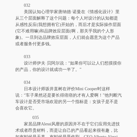
032
美国认知心理学家唐纳德·诺曼在《情感化设计》里
从三个层面解释了这个问题：每个人对设计的认知都是
从感性反应(我想拥有它)开始的，而后才是实际操作层面
(它不难用嘛)和品牌效应层面(啊，那关乎我的个人形
象)。一旦到达品牌效应层面，人们就会愿意为这个产品
或者服务付更多钱。
033
设计师伊夫·贝阿尔说：“如果你可以让人们想摸摸你
的产品，你的设计就成功一半了。”
034
日本设计师坂井直树在评价Mini Cooper时这样
说：“车子果然还是要长得痞痞的才有人爱啊！”他判断汽
车设计是否受市场欢迎的另一个指标是：女孩子是不是
会喜欢它。
035
家居品牌Alessi风靡的原因并不在于它们应用先进技
术或者昂贵材料，而是让自己的产品看起来很有趣，比
如有时候是天真，有时候是恶作剧。CEO Alberto Alessi