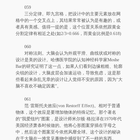
059
三分定律。即九宫格，把设计中的主要元素放在网
格中的一个交叉点上，其结果常常被认为是有趣的，或
者具有美感。值得一提的是，这个位置关系依然跟黄金
分割定律有相近之处(如2/3=0.666，而黄金比例是0.618)
060
对称法则。大脑会认为外观平滑、曲线状或对称的
设计是美的设计。哈佛医学院的认知神经科学家Moshe
Bar的研究证明了这一点，如果人们看到边缘粗糙、轮廓
尖锐的设计，大脑皮层会加速运动，导致焦虑，这是那
些看起来杂乱无章的设计让人觉得不安的原因，因为“大
脑不喜欢不确定因素”。
061
范·雷斯托夫效应(von Restorff Effect)。相对于普通
物体，这个效应是要增加物体的特殊记忆。那个著名
的“我爱纽约”图案，是设计师米尔顿·格拉泽在1970年代
美国经济萧条时候做的。他将心形图案穿插在字母之
中，然后这个图案至今依然风靡全球。这个设计的秘诀
在于大脑在一堆常见事物中捕捉到了不一样的东西。