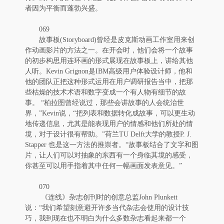
者因为平衡而蓬勃兴盛。
069
故事板(Storyboard)曾经是皮克斯动画工作室用来创
作动画影片的方法之一。在开会时，他们会将一个故事
的初步构思用连环画的形式展现在故事板上，讲给其他
人听。Kevin Grignon是IBM高级用户体验设计师，他和
他的团队正把这种形式运用在用户调研报告当中，把那
些枯燥的技术术语和数字变成一个有人物有细节的故
事。 “柏拉图曾经说过，那些会讲故事的人会统治世
界，”Kevin说，“把列表和数据转化成故事，可以更生动
地传递信息，尤其是能表现用户的情感和他们所处的情
境，对于设计很有帮助。”荷兰TU Delft大学的教授P. J.
Stapper 也是这一方法的推崇者。“故事板结合了文字和图
片，让人们可以对抽象的东西有一个身临其境的感受，
你甚至可以用手指着其中任何一幅画面发表意见。”
070
《连线》杂志创刊时的创意总监John Plunkett
说：“我们希望刻意避开许多当代杂志会使用的设计技
巧，我到现在也不明白为什么多数杂志看起来都一个