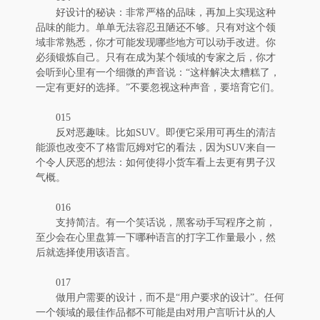
好设计的秘诀：非常严格的品味，再加上实现这种
品味的能力。单单无法容忍丑陋还不够。只有对这个领
域非常熟悉，你才可能发现哪些地方可以动手改进。你
必须锻炼自己。只有在成为某个领域的专家之后，你才
会听到心里有一个细微的声音说：“这样解决太糟糕了，
一定有更好的选择。”不要忽视这种声音，要培育它们。
015
反对恶趣味。比如SUV。即便它采用可再生的清洁
能源也改变不了格雷厄姆对它的看法，因为SUV来自一
个令人厌恶的想法：如何使得小货车看上去更有男子汉
气概。
016
支持简洁。有一个笑话说，黑客动手写程序之前，
至少会在心里盘算一下哪种语言的打字工作量最小，然
后就选择使用该语言。
017
做用户需要的设计，而不是“用户要求的设计”。任何
一个领域的最佳作品都不可能是由对用户言听计从的人