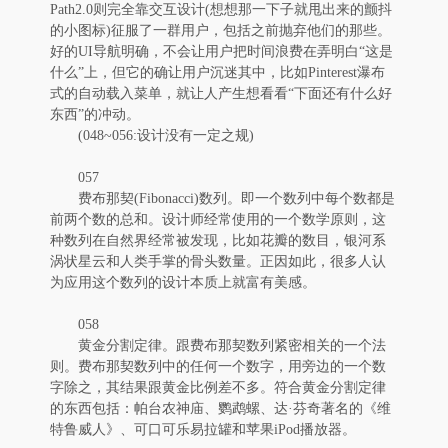
Path2.0则完全靠交互设计(想想那一下子就甩出来的颤抖
的小图标)征服了一群用户，包括之前抛弃他们的那些。
好的UI导航明确，不会让用户把时间浪费在弄明白“这是
什么”上，但它的确让用户沉迷其中，比如Pinterest瀑布
式的自动载入菜单，就让人产生想看看“下面还有什么好
东西”的冲动。
(048~056:设计没有一定之规)
057
费布那契(Fibonacci)数列。即一个数列中每个数都是
前两个数的总和。设计师经常使用的一个数学原则，这
种数列在自然界经常被发现，比如花瓣的数目，银河系
涡状星云和人类手掌的骨头数量。正因如此，很多人认
为应用这个数列的设计本质上就富有美感。
058
黄金分割定律。跟费布那契数列紧密相关的一个法
则。费布那契数列中的任何一个数字，用旁边的一个数
字除之，其结果跟黄金比例差不多。符合黄金分割定律
的东西包括：帕台农神庙、鹦鹉螺、达·芬奇著名的《维
特鲁威人》、可口可乐易拉罐和苹果iPod播放器。