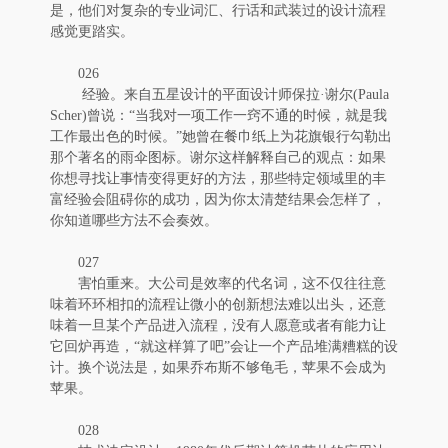
是，他们对复杂的专业词汇、行话和武装过的设计流程
感觉更踏实。
026
经验。来自五星设计的平面设计师保拉·谢尔(Paula
Scher)曾说：“当我对一项工作一窍不通的时候，就是我
工作最出色的时候。”她曾在餐巾纸上为花旗银行勾勒出
那个著名的雨伞图标。谢尔这样解释自己的观点：如果
你想寻找让事情变得更好的方法，那些特定领域里的丰
富经验会阻碍你的成功，因为你太清楚结果会怎样了，
你知道哪些方法不会奏效。
027
害怕重来。大公司是效率的代名词，这不仅往往意
味着环环相扣的流程让微小的创新想法难以出头，还意
味着一旦某个产品进入流程，没有人愿意或者有能力让
它回炉再造，“就这样算了吧”会让一个产品堆满糟糕的设
计。换个说法是，如果乔布斯不够龟毛，苹果不会成为
苹果。
028