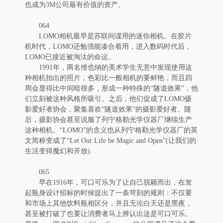
也成为3M公司最有价值的资产。
064
LOMO相机最早是苏联间谍用的迷你相机。在胶片
机时代，LOMO还勉强能凑合着用，进入数码时代后，
LOMO已接近被淘汰的命运。
1991年，两名维也纳的美术学生无意中发现使用这
种相机拍出的照片，色彩比一般相机的要鲜艳，而且四
周会显得比中间暗很多，形成一种特殊的“隧道效果”，他
们立刻被这种风格所吸引。之后，他们促成了LOMO摄
影爱好者协会，聚集喜欢“隧道效果”的摄影爱好者。随
后，摄影协会甚至说服了列宁格勒光学仪器厂继续生产
这种相机。“LOMO”的含义也从列宁格勒光学仪器厂的英
文简称变成了“Let Our Life be Magic and Open”(让我们的
生活变得魔幻和开放).
065
早在1916年，可口可乐为了让自己脱颖而出，在发
起瓶身设计招标的时候提出了一条苛刻的规则：不仅要
和市场上其他饮料瓶相区分，并且无论白天还是黑夜，
甚至被打破了也要让消费者马上辨认出这是可口可乐。