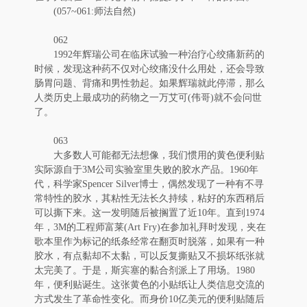
(057~061:师法自然)
062
1992年辉瑞公司在临床试验一种治疗心绞痛新药的
时候，发现这种药不仅对心绞痛没什么用处，还会导致
肠胃问题、背痛和男性勃起。如果辉瑞就此停滞，那么
人类历史上最成功的药物之一万艾可(伟哥)就不会问世
了。
063
大多数人可能都无法想像，我们惯用的黄色便利贴
实际源自于3M公司实验室里失败的胶水产品。1960年
代，科学家Spencer Silver博士，偶然发现了一种有不寻
常特性的胶水，其粘性无法长久持续，粘好的东西稍后
可以撕下来。这一发明随后被搁置了近10年。直到1974
年，3M的工程师富莱(Art Fry)在参加礼拜时发现，夹在
歌本里作为标记的纸条经常在翻页时脱落，如果有一种
胶水，有点黏却不太黏，可以反复撕贴又不损坏纸张就
太完美了。于是，斯宾塞的黏合剂派上了用场。1980
年，便利贴诞生。这张黄色的小贴纸让人类信息交流的
方式发生了革命性变化。而身价10亿美元的便利贴随后