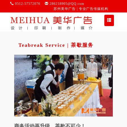
0512-57572076
286218905@QQ.com
苏州美华广告 | 专业广告传媒机构
切
换
导
航
Teabreak Service | 茶歇服务
商务活动再升级，茶歇不可少！