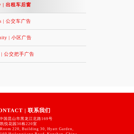
w | 出租车后窗
Ds | 公交车广告
nity | 小区广告
es | 公交把手广告
ONTACT | 联系我们
中国昆山市黑龙江北路169号
凯悦花园30栋220室
Room 220, Building 30, Hyatt Garden,