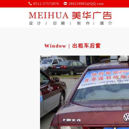
0512-57572076
286218905@QQ.com
Window | 出租车后窗