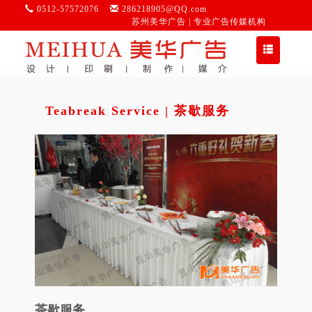
0512-57572076
286218905@QQ.com
苏州美华广告 | 专业广告传媒机构
切
换
导
航
Teabreak Service | 茶歇服务
茶歇服务