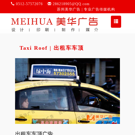
0512-57572076
286218905@QQ.com
苏州美华广告 | 专业广告传媒机构
切
换
导
航
Taxi Roof | 出租车车顶
出租车车顶广告